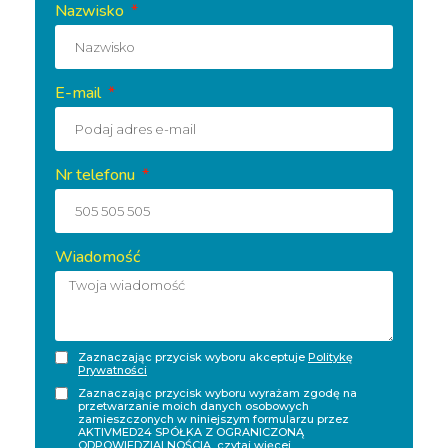
Nazwisko
E-mail
Nr telefonu
Wiadomość
Zaznaczając przycisk wyboru akceptuje
Politykę
Prywatności
Zaznaczając przycisk wyboru wyrażam zgodę na
przetwarzanie moich danych osobowych
zamieszczonych w niniejszym formularzu przez
AKTIVMED24 SPÓŁKA Z OGRANICZONĄ
ODPOWIEDZIALNOŚCIĄ,
czytaj więcej