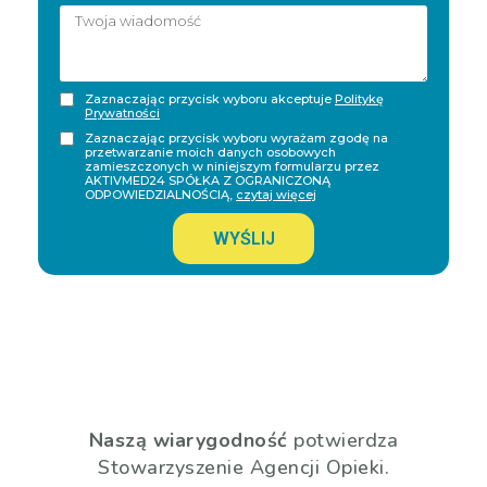
Zaznaczając przycisk wyboru akceptuje
Politykę
Prywatności
Zaznaczając przycisk wyboru wyrażam zgodę na
przetwarzanie moich danych osobowych
zamieszczonych w niniejszym formularzu przez
AKTIVMED24 SPÓŁKA Z OGRANICZONĄ
ODPOWIEDZIALNOŚCIĄ,
czytaj więcej
WYŚLIJ
Naszą wiarygodność
potwierdza
Stowarzyszenie Agencji Opieki.