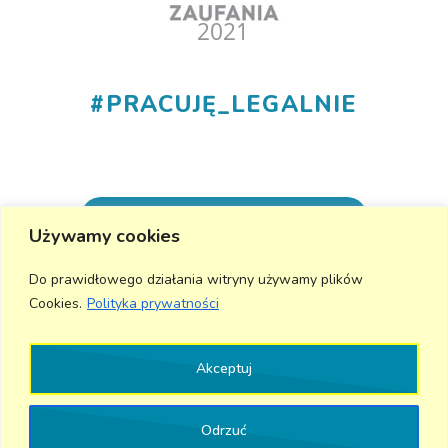
#
PRACUJĘ_LEGALNIE
+48 530 555 015
Używamy cookies
info@aktivmed24.pl
Do prawidłowego działania witryny używamy plików
Cookies.
Polityka prywatności
Wyślij wiadomość
Akceptuj
Odrzuć