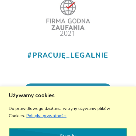
#
PRACUJĘ_LEGALNIE
+48 530 555 015
Używamy cookies
info@aktivmed24.pl
Do prawidłowego działania witryny używamy plików
Cookies.
Polityka prywatności
Wyślij wiadomość
Akceptuj