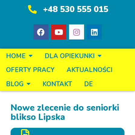
+48 530 555 015
HOME
DLA OPIEKUNKI
OFERTY PRACY
AKTUALNOŚCI
BLOG
KONTAKT
DE
Nowe zlecenie do seniorki
blikso Lipska