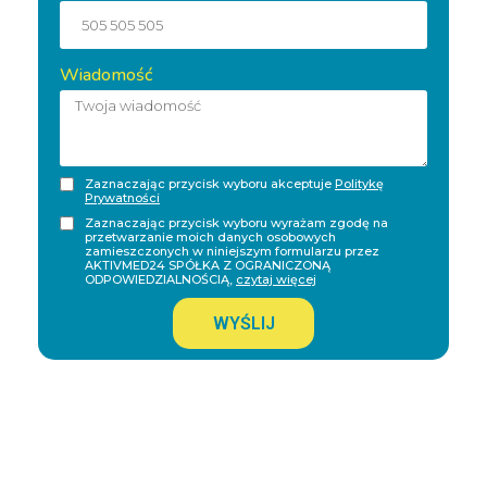
Wiadomość
Zaznaczając przycisk wyboru akceptuje
Politykę
Prywatności
Zaznaczając przycisk wyboru wyrażam zgodę na
przetwarzanie moich danych osobowych
zamieszczonych w niniejszym formularzu przez
AKTIVMED24 SPÓŁKA Z OGRANICZONĄ
ODPOWIEDZIALNOŚCIĄ,
czytaj więcej
WYŚLIJ