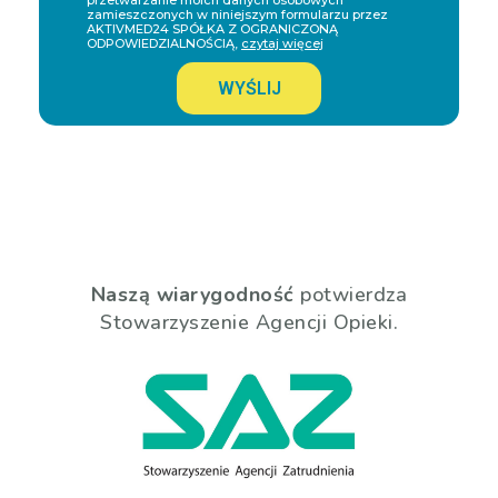
przetwarzanie moich danych osobowych
zamieszczonych w niniejszym formularzu przez
AKTIVMED24 SPÓŁKA Z OGRANICZONĄ
ODPOWIEDZIALNOŚCIĄ,
czytaj więcej
WYŚLIJ
Naszą wiarygodność
potwierdza
Stowarzyszenie Agencji Opieki.