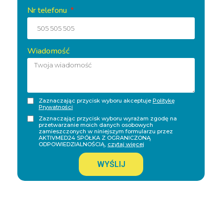
Nr telefonu
Wiadomość
Zaznaczając przycisk wyboru akceptuje
Politykę
Prywatności
Zaznaczając przycisk wyboru wyrażam zgodę na
przetwarzanie moich danych osobowych
zamieszczonych w niniejszym formularzu przez
AKTIVMED24 SPÓŁKA Z OGRANICZONĄ
ODPOWIEDZIALNOŚCIĄ,
czytaj więcej
WYŚLIJ