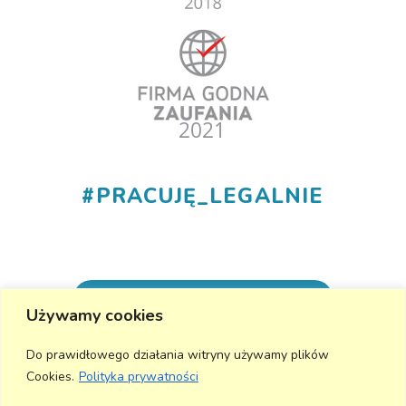
#
PRACUJĘ_LEGALNIE
+48 530 555 015
Używamy cookies
info@aktivmed24.pl
Do prawidłowego działania witryny używamy plików
Cookies.
Polityka prywatności
Wyślij wiadomość