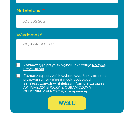
Nr telefonu
Wiadomość
Zaznaczając przycisk wyboru akceptuje
Politykę
Prywatności
Zaznaczając przycisk wyboru wyrażam zgodę na
przetwarzanie moich danych osobowych
zamieszczonych w niniejszym formularzu przez
AKTIVMED24 SPÓŁKA Z OGRANICZONĄ
ODPOWIEDZIALNOŚCIĄ,
czytaj więcej
WYŚLIJ