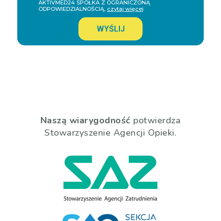
AKTIVMED24 SPÓŁKA Z OGRANICZONĄ
ODPOWIEDZIALNOŚCIĄ,
czytaj więcej
WYŚLIJ
Naszą wiarygodność
potwierdza
Stowarzyszenie Agencji Opieki.