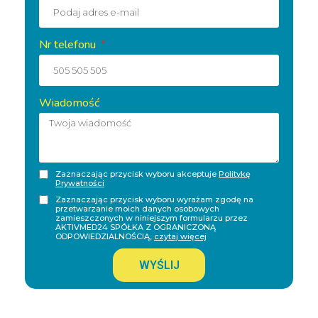
Nr telefonu
Wiadomość
Zaznaczając przycisk wyboru akceptuje
Politykę
Prywatności
Zaznaczając przycisk wyboru wyrażam zgodę na
przetwarzanie moich danych osobowych
zamieszczonych w niniejszym formularzu przez
AKTIVMED24 SPÓŁKA Z OGRANICZONĄ
ODPOWIEDZIALNOŚCIĄ,
czytaj więcej
WYŚLIJ