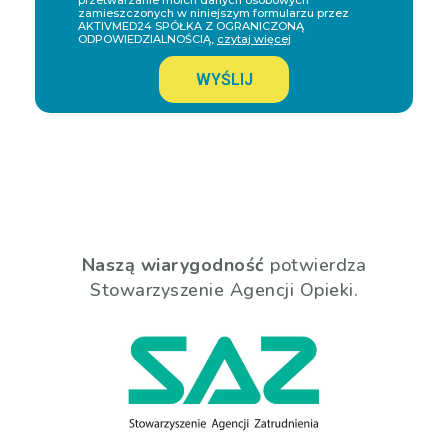
przetwarzanie moich danych osobowych
zamieszczonych w niniejszym formularzu przez
AKTIVMED24 SPÓŁKA Z OGRANICZONĄ
ODPOWIEDZIALNOŚCIĄ,
czytaj więcej
WYŚLIJ
Naszą wiarygodność
potwierdza
Stowarzyszenie Agencji Opieki.