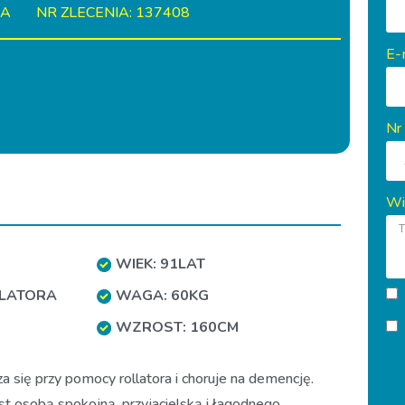
IA
NR ZLECENIA: 137408
E-
Nr
Wi
WIEK: 91LAT
LLATORA
WAGA: 60KG
WZROST: 160CM
a się przy pomocy rollatora i choruje na demencję.
st osobą spokojną, przyjacielską i łagodnego