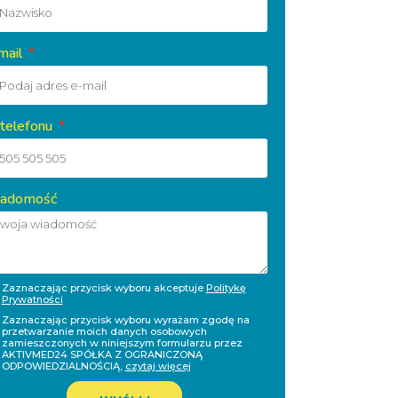
mail
 telefonu
adomość
Zaznaczając przycisk wyboru akceptuje
Politykę
Prywatności
Zaznaczając przycisk wyboru wyrażam zgodę na
przetwarzanie moich danych osobowych
zamieszczonych w niniejszym formularzu przez
AKTIVMED24 SPÓŁKA Z OGRANICZONĄ
ODPOWIEDZIALNOŚCIĄ,
czytaj więcej