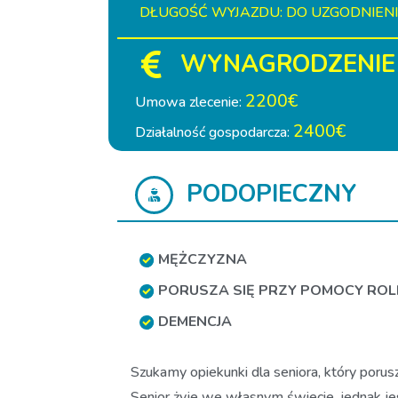
DŁUGOŚĆ WYJAZDU: DO UZGODNIEN
WYNAGRODZENIE
2200€
Umowa zlecenie:
2400€
Działalność gospodarcza:
PODOPIECZNY
MĘŻCZYZNA
PORUSZA SIĘ PRZY POMOCY RO
DEMENCJA
Szukamy opiekunki dla seniora, który porusz
Senior żyje we własnym świecie, jednak je