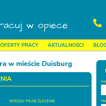
racuj w opiece
OFERTY PRACY
AKTUALNOŚCI
BLO
ra w mieście Duisburg
NIA
Im
Na
RODZAJ: PILNE ZLECENIE