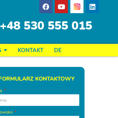
+48 530 555 015
G
KONTAKT
DE
FORMULARZ KONTAKTOWY
ię
zwisko