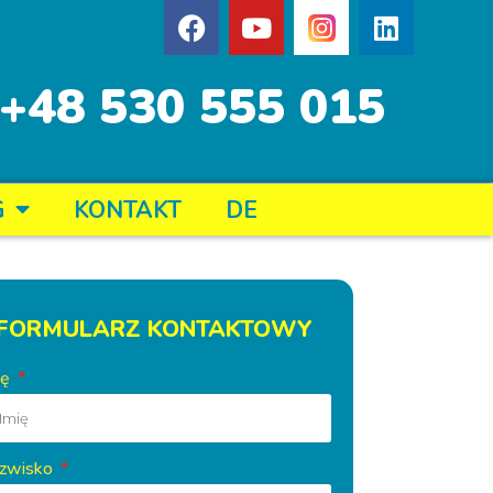
+48 530 555 015
G
KONTAKT
DE
FORMULARZ KONTAKTOWY
ię
zwisko