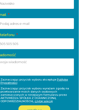
mail
 telefonu
adomość
Zaznaczając przycisk wyboru akceptuje
Politykę
Prywatności
Zaznaczając przycisk wyboru wyrażam zgodę na
przetwarzanie moich danych osobowych
zamieszczonych w niniejszym formularzu przez
AKTIVMED24 SPÓŁKA Z OGRANICZONĄ
ODPOWIEDZIALNOŚCIĄ,
czytaj więcej