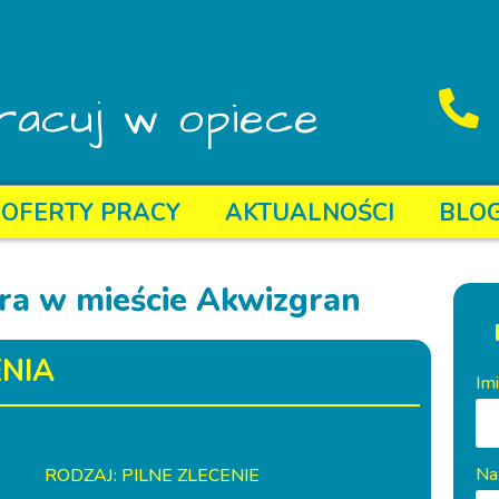
racuj w opiece
OFERTY PRACY
AKTUALNOŚCI
BLO
ra w mieście Akwizgran
NIA
Im
Na
RODZAJ: PILNE ZLECENIE