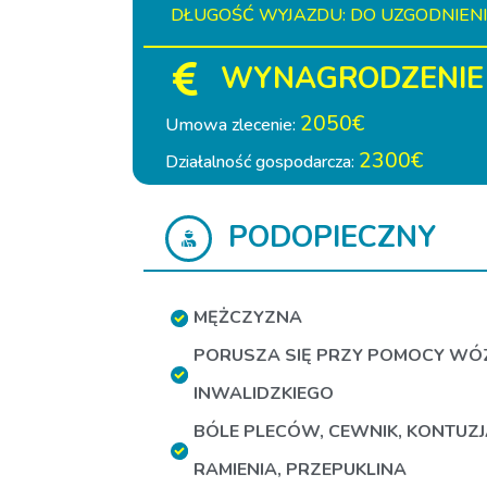
DŁUGOŚĆ WYJAZDU: DO UZGODNIEN
WYNAGRODZENIE
2050€
Umowa zlecenie:
2300€
Działalność gospodarcza:
PODOPIECZNY
MĘŻCZYZNA
PORUSZA SIĘ PRZY POMOCY WÓ
INWALIDZKIEGO
BÓLE PLECÓW
,
CEWNIK
,
KONTUZJ
RAMIENIA
,
PRZEPUKLINA