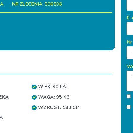
IA
NR ZLECENIA: 506506
E-
Nr
Wi
WIEK: 90 LAT
ZKA
WAGA: 95 KG
WZROST: 180 CM
A