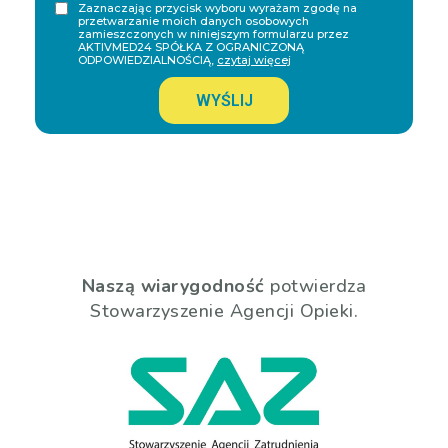
Zaznaczając przycisk wyboru wyrażam zgodę na
przetwarzanie moich danych osobowych
zamieszczonych w niniejszym formularzu przez
AKTIVMED24 SPÓŁKA Z OGRANICZONĄ
ODPOWIEDZIALNOŚCIĄ,
czytaj więcej
WYŚLIJ
Naszą wiarygodność
potwierdza
Stowarzyszenie Agencji Opieki.