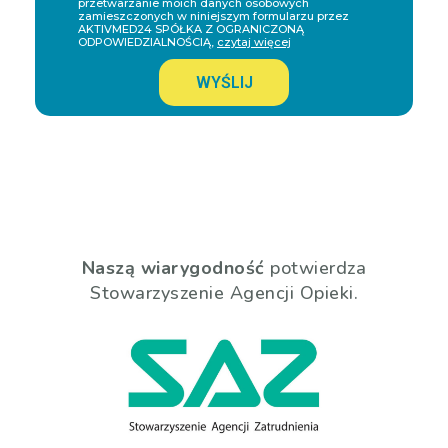
przetwarzanie moich danych osobowych
zamieszczonych w niniejszym formularzu przez
AKTIVMED24 SPÓŁKA Z OGRANICZONĄ
ODPOWIEDZIALNOŚCIĄ,
czytaj więcej
WYŚLIJ
Naszą wiarygodność
potwierdza
Stowarzyszenie Agencji Opieki.