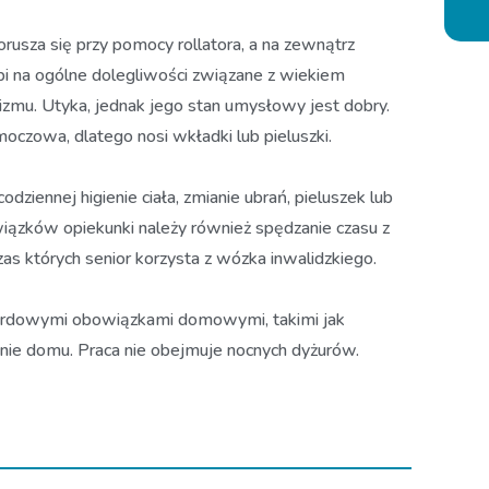
orusza się przy pomocy rollatora, a na zewnątrz
rpi na ogólne dolegliwości związane z wiekiem
izmu. Utyka, jednak jego stan umysłowy jest dobry.
oczowa, dlatego nosi wkładki lub pieluszki.
dziennej higienie ciała, zmianie ubrań, pieluszek lub
iązków opiekunki należy również spędzanie czasu z
s których senior korzysta z wózka inwalidzkiego.
dardowymi obowiązkami domowymi, takimi jak
nie domu. Praca nie obejmuje nocnych dyżurów.