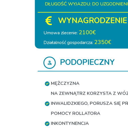
DŁUGOŚĆ WYJAZDU: DO UZGODNIEN
WYNAGRODZENIE
2100€
Umowa zlecenie:
2350€
Działalność gospodarcza:
PODOPIECZNY
MĘŻCZYZNA
NA ZEWNĄTRZ KORZYSTA Z WÓ
INWALIDZKIEGO
,
PORUSZA SIĘ P
POMOCY ROLLATORA
INKONTYNENCJA