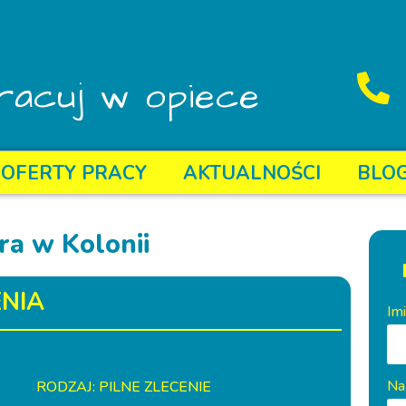
racuj w opiece
OFERTY PRACY
AKTUALNOŚCI
BLO
ra w Kolonii
NIA
Im
Na
RODZAJ: PILNE ZLECENIE