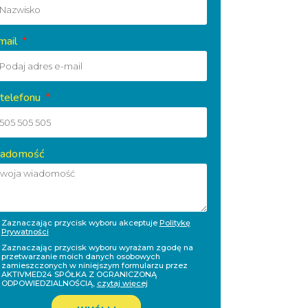
mail
 telefonu
adomość
Zaznaczając przycisk wyboru akceptuje
Politykę
Prywatności
Zaznaczając przycisk wyboru wyrażam zgodę na
przetwarzanie moich danych osobowych
zamieszczonych w niniejszym formularzu przez
AKTIVMED24 SPÓŁKA Z OGRANICZONĄ
ODPOWIEDZIALNOŚCIĄ,
czytaj więcej