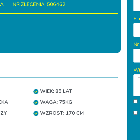
IA
NR ZLECENIA: 506462
E-
Nr
Wi
WIEK: 85 LAT
ZKA
WAGA: 75KG
RZY
WZROST: 170 CM