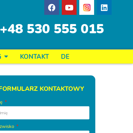
+48 530 555 015
G
KONTAKT
DE
FORMULARZ KONTAKTOWY
ię
zwisko