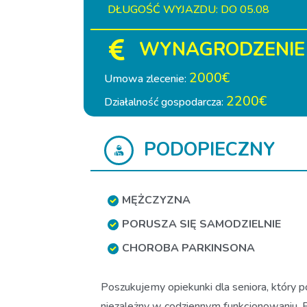
DŁUGOŚĆ WYJAZDU: DO 05.08
WYNAGRODZENIE
2000€
Umowa zlecenie:
2200€
Działalność gospodarcza:
PODOPIECZNY
MĘŻCZYZNA
PORUSZA SIĘ SAMODZIELNIE
CHOROBA PARKINSONA
Poszukujemy opiekunki dla seniora, który p
niezależny w codziennym funkcjonowaniu. P