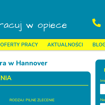
racuj w opiece
OFERTY PRACY
AKTUALNOŚCI
BLO
ora w Hannover
NIA
Im
Na
RODZAJ: PILNE ZLECENIE