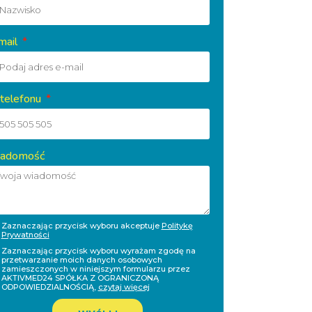
mail
 telefonu
adomość
Zaznaczając przycisk wyboru akceptuje
Politykę
Prywatności
Zaznaczając przycisk wyboru wyrażam zgodę na
przetwarzanie moich danych osobowych
zamieszczonych w niniejszym formularzu przez
AKTIVMED24 SPÓŁKA Z OGRANICZONĄ
ODPOWIEDZIALNOŚCIĄ,
czytaj więcej