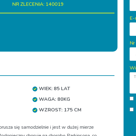
NR ZLECENIA: 140019
E-
Nr
Wi
WIEK: 85 LAT
WAGA: 80KG
WZROST: 175 CM
orusza się samodzielnie i jest w dużej mierze
odopieczny choruje na chorobę Parkinsona, co