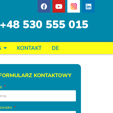
+48 530 555 015
G
KONTAKT
DE
FORMULARZ KONTAKTOWY
ię
zwisko