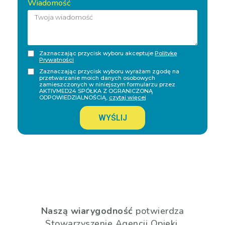
Wiadomość
Zaznaczając przycisk wyboru akceptuje
Politykę
Prywatności
Zaznaczając przycisk wyboru wyrażam zgodę na
przetwarzanie moich danych osobowych
zamieszczonych w niniejszym formularzu przez
AKTIVMED24 SPÓŁKA Z OGRANICZONĄ
ODPOWIEDZIALNOŚCIĄ,
czytaj więcej
WYŚLIJ
Naszą wiarygodność
potwierdza
Stowarzyszenie Agencji Opieki.