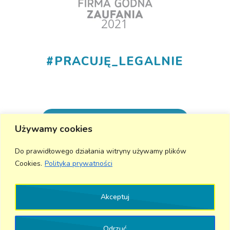
#
PRACUJĘ_LEGALNIE
+48 530 555 015
Używamy cookies
info@aktivmed24.pl
Do prawidłowego działania witryny używamy plików
Cookies.
Polityka prywatności
Wyślij wiadomość
Akceptuj
Odrzuć