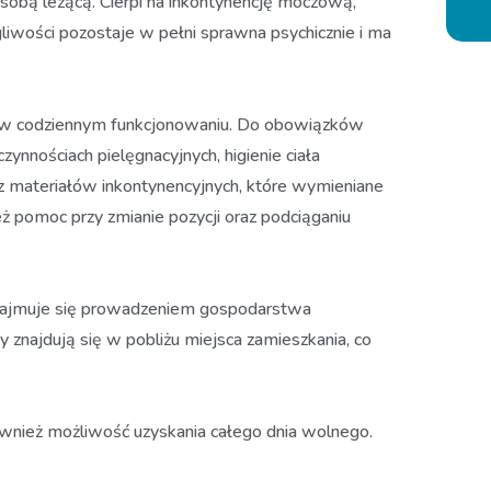
 osobą leżącą. Cierpi na inkontynencję moczową,
liwości pozostaje w pełni sprawna psychicznie i ma
 codziennym funkcjonowaniu. Do obowiązków
zynnościach pielęgnacyjnych, higienie ciała
z materiałów inkontynencyjnych, które wymieniane
eż pomoc przy zmianie pozycji oraz podciąganiu
 zajmuje się prowadzeniem gospodarstwa
znajdują się w pobliżu miejsca zamieszkania, co
również możliwość uzyskania całego dnia wolnego.