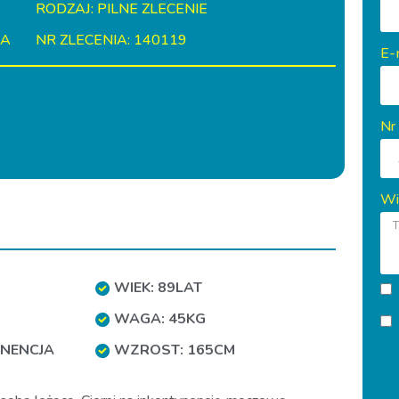
RODZAJ: PILNE ZLECENIE
IA
NR ZLECENIA: 140119
E-
Nr
Wi
WIEK: 89LAT
WAGA: 45KG
NENCJA
WZROST: 165CM