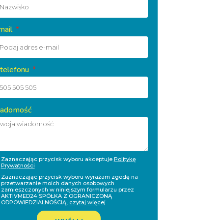
mail
 telefonu
adomość
Zaznaczając przycisk wyboru akceptuje
Politykę
Prywatności
Zaznaczając przycisk wyboru wyrażam zgodę na
przetwarzanie moich danych osobowych
zamieszczonych w niniejszym formularzu przez
AKTIVMED24 SPÓŁKA Z OGRANICZONĄ
ODPOWIEDZIALNOŚCIĄ,
czytaj więcej