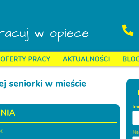
racuj w opiece
OFERTY PRACY
AKTUALNOŚCI
BLO
j seniorki w mieście
Im
NIA
K
Na