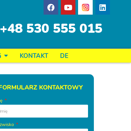
+48 530 555 015
G
KONTAKT
DE
FORMULARZ KONTAKTOWY
ię
zwisko