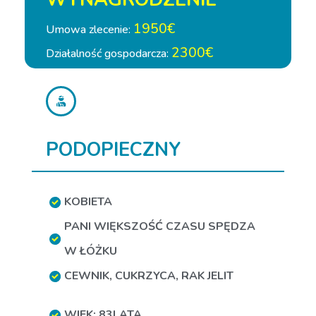
1950€
Umowa zlecenie:
2300€
Działalność gospodarcza:
PODOPIECZNY
KOBIETA
PANI WIĘKSZOŚĆ CZASU SPĘDZA
W ŁÓŻKU
CEWNIK
,
CUKRZYCA
,
RAK JELIT
WIEK: 83LATA