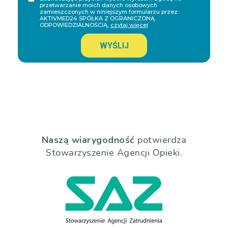
przetwarzanie moich danych osobowych
zamieszczonych w niniejszym formularzu przez
AKTIVMED24 SPÓŁKA Z OGRANICZONĄ
ODPOWIEDZIALNOŚCIĄ,
czytaj więcej
WYŚLIJ
Naszą wiarygodność
potwierdza
Stowarzyszenie Agencji Opieki.