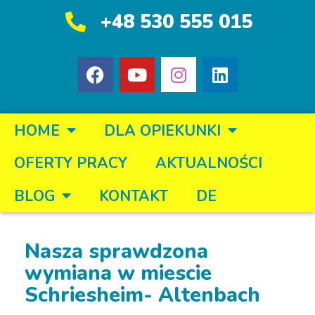
+48 530 555 015
HOME
DLA OPIEKUNKI
OFERTY PRACY
AKTUALNOŚCI
BLOG
KONTAKT
DE
Nasza sprawdzona
wymiana w miescie
Schriesheim- Altenbach