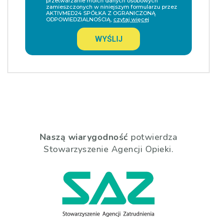
przetwarzanie moich danych osobowych
zamieszczonych w niniejszym formularzu przez
AKTIVMED24 SPÓŁKA Z OGRANICZONĄ
ODPOWIEDZIALNOŚCIĄ,
czytaj więcej
WYŚLIJ
Naszą wiarygodność
potwierdza
Stowarzyszenie Agencji Opieki.