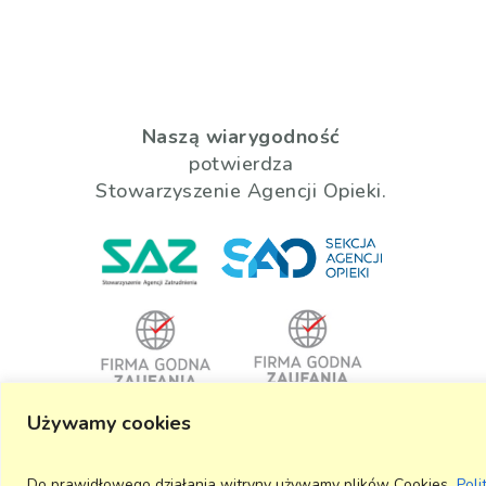
Naszą wiarygodność
potwierdza
Stowarzyszenie Agencji Opieki.
Używamy cookies
#
PRACUJĘ_LEGALNIE
Do prawidłowego działania witryny używamy plików Cookies.
Poli