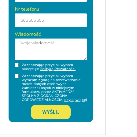
Nr telefonu
Wiadomość
Zaznaczając przycisk wyboru
akceptuje
Politykę Prywatności
Zaznaczając przycisk wyboru
wyrażam zgodę na przetwarzanie
moich danych osobowych
zamieszczonych w niniejszym
formularzu przez AKTIVMED24
SPÓŁKA Z OGRANICZONĄ
ODPOWIEDZIALNOŚCIĄ,
czytaj więcej
WYŚLIJ