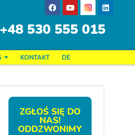
+48 530 555 015
G
KONTAKT
DE
ZGŁOŚ SIĘ DO
NAS!
ODDZWONIMY