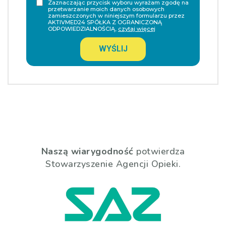
Zaznaczając przycisk wyboru wyrażam zgodę na
przetwarzanie moich danych osobowych
zamieszczonych w niniejszym formularzu przez
AKTIVMED24 SPÓŁKA Z OGRANICZONĄ
ODPOWIEDZIALNOŚCIĄ,
czytaj więcej
WYŚLIJ
Naszą wiarygodność
potwierdza
Stowarzyszenie Agencji Opieki.