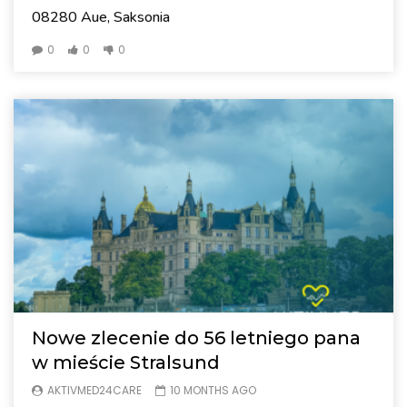
08280 Aue, Saksonia
0
0
0
Nowe zlecenie do 56 letniego pana
w mieście Stralsund
AKTIVMED24CARE
10 MONTHS AGO