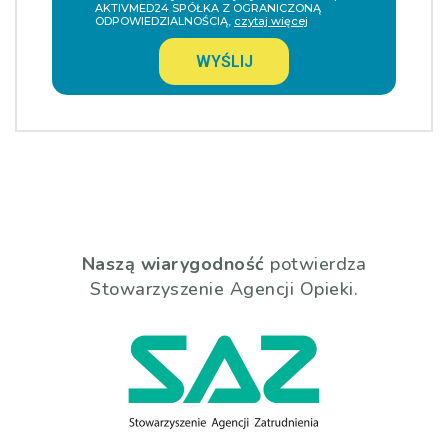
AKTIVMED24 SPÓŁKA Z OGRANICZONĄ
ODPOWIEDZIALNOŚCIĄ,
czytaj więcej
WYŚLIJ
Naszą wiarygodność
potwierdza
Stowarzyszenie Agencji Opieki.