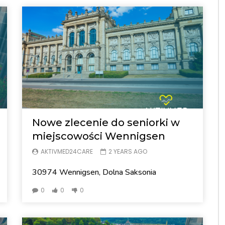
Nowe zlecenie do seniorki w
miejscowości Wennigsen
AKTIVMED24CARE
2 YEARS AGO
30974 Wennigsen, Dolna Saksonia
0
0
0