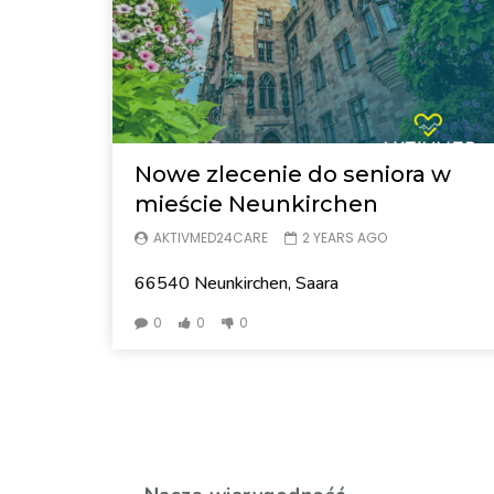
Nowe zlecenie do seniora w
mieście Neunkirchen
AKTIVMED24CARE
2 YEARS AGO
66540 Neunkirchen, Saara
0
0
0