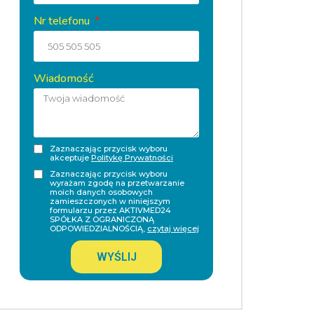
Nr telefonu
Wiadomość
Zaznaczając przycisk wyboru
akceptuje
Politykę Prywatności
Zaznaczając przycisk wyboru
wyrażam zgodę na przetwarzanie
moich danych osobowych
zamieszczonych w niniejszym
formularzu przez AKTIVMED24
SPÓŁKA Z OGRANICZONĄ
ODPOWIEDZIALNOŚCIĄ,
czytaj więcej
WYŚLIJ