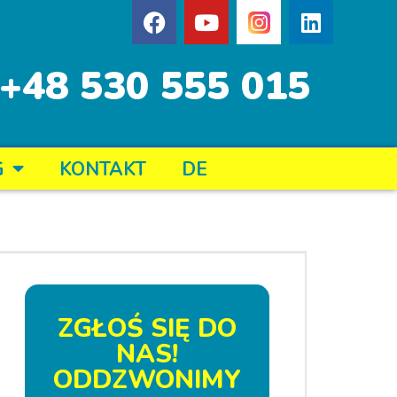
+48 530 555 015
G
KONTAKT
DE
ZGŁOŚ SIĘ DO
NAS!
ODDZWONIMY