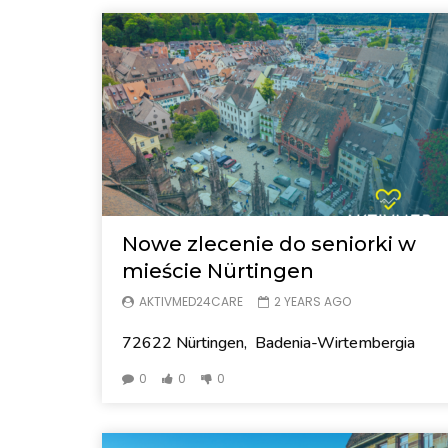
Nowe zlecenie do seniorki w
mieście Nürtingen
AKTIVMED24CARE
2 YEARS AGO
72622 Nürtingen, Badenia-Wirtembergia
0
0
0