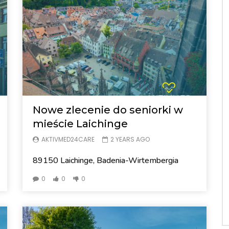
Nowe zlecenie do seniorki w
mieście Laichinge
AKTIVMED24CARE
2 YEARS AGO
89150 Laichinge, Badenia-Wirtembergia
0
0
0