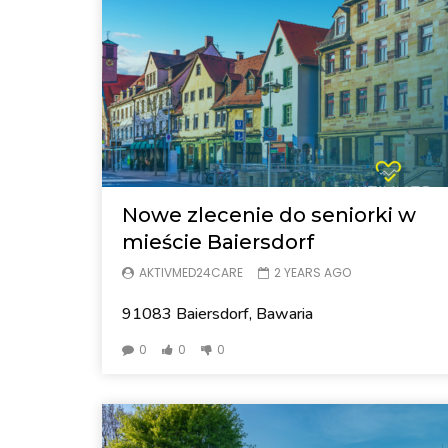
Nowe zlecenie do seniorki w
mieście Baiersdorf
AKTIVMED24CARE
2 YEARS AGO
91083 Baiersdorf, Bawaria
0
0
0