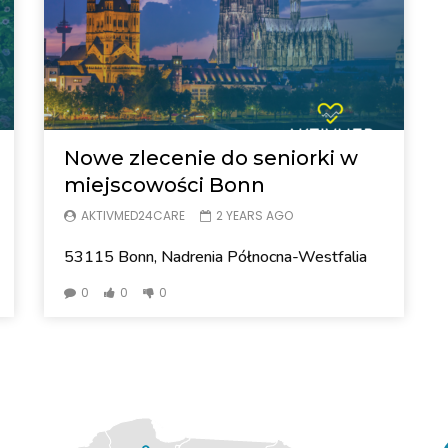
Nowe zlecenie do seniorki w
miejscowości Bonn
AKTIVMED24CARE
2 YEARS AGO
53115 Bonn, Nadrenia Północna-Westfalia
0
0
0