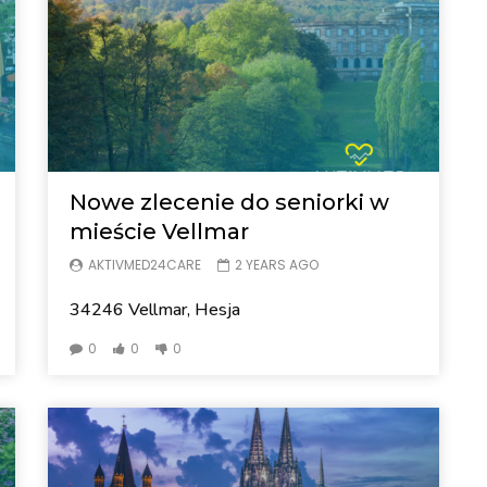
Nowe zlecenie do seniorki w
mieście Vellmar
AKTIVMED24CARE
2 YEARS AGO
34246 Vellmar, Hesja
0
0
0