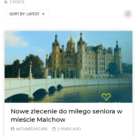
2 POSTS
SORT BY:
LATEST
Nowe zlecenie do miłego seniora w
mieście Malchow
AKTIVMED24CARE
2 YEARS AGO