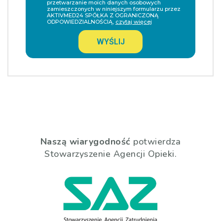
przetwarzanie moich danych osobowych
zamieszczonych w niniejszym formularzu przez
AKTIVMED24 SPÓŁKA Z OGRANICZONĄ
ODPOWIEDZIALNOŚCIĄ,
czytaj więcej
WYŚLIJ
Naszą wiarygodność
potwierdza
Stowarzyszenie Agencji Opieki.