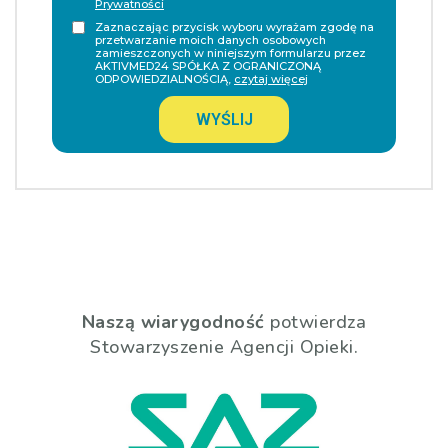
Prywatności
Zaznaczając przycisk wyboru wyrażam zgodę na
przetwarzanie moich danych osobowych
zamieszczonych w niniejszym formularzu przez
AKTIVMED24 SPÓŁKA Z OGRANICZONĄ
ODPOWIEDZIALNOŚCIĄ,
czytaj więcej
WYŚLIJ
Naszą wiarygodność
potwierdza
Stowarzyszenie Agencji Opieki.