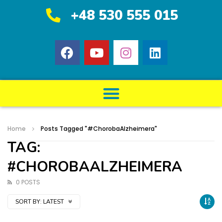
+48 530 555 015
Home
Posts Tagged "#ChorobaAlzheimera"
TAG:
#CHOROBAALZHEIMERA
0 POSTS
SORT BY:
LATEST