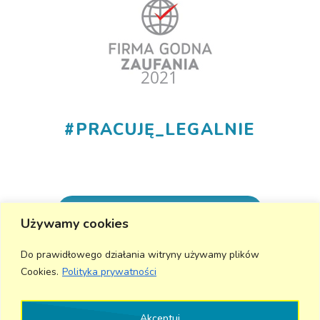
#
PRACUJĘ_LEGALNIE
+48 530 555 015
Używamy cookies
info@aktivmed24.pl
Do prawidłowego działania witryny używamy plików
Cookies.
Polityka prywatności
Wyślij wiadomość
Akceptuj