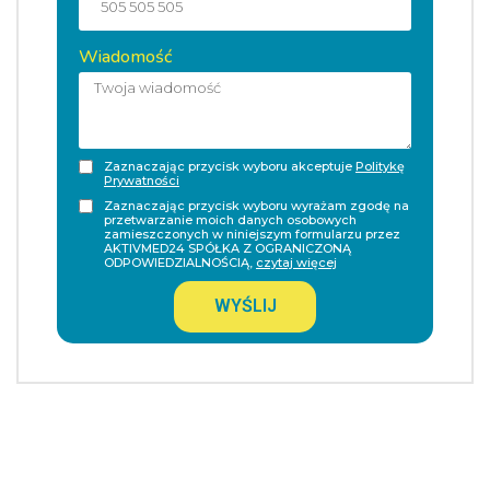
Wiadomość
Zaznaczając przycisk wyboru akceptuje
Politykę
Prywatności
Zaznaczając przycisk wyboru wyrażam zgodę na
przetwarzanie moich danych osobowych
zamieszczonych w niniejszym formularzu przez
AKTIVMED24 SPÓŁKA Z OGRANICZONĄ
ODPOWIEDZIALNOŚCIĄ,
czytaj więcej
WYŚLIJ