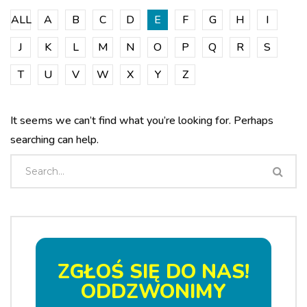
ALL
A
B
C
D
E
F
G
H
I
J
K
L
M
N
O
P
Q
R
S
T
U
V
W
X
Y
Z
It seems we can’t find what you’re looking for. Perhaps
searching can help.
ZGŁOŚ SIĘ DO NAS!
ODDZWONIMY